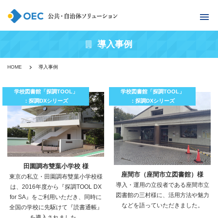
導入事例
HOME
導入事例
学校図書館「探調TOOL」
学校図書館「探調TOOL」
：探調DXシリーズ
：探調DXシリーズ
田園調布雙葉小学校 様
座間市（座間市立図書館）様
東京の私立・田園調布雙葉小学校様
導入・運用の立役者である座間市立
は、2016年度から『探調TOOL DX
図書館の三村様に、活用方法や魅力
for SA』をご利用いただき、同時に
などを語っていただきました。
全国の学校に先駆けて『読書通帳』
を導入されました。